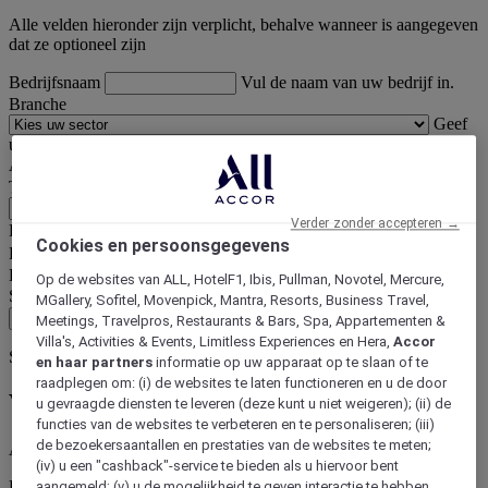
Alle velden hieronder zijn verplicht, behalve wanneer is aangegeven
dat ze optioneel zijn
Bedrijfsnaam
Vul de naam van uw bedrijf in.
Branche
Geef
uw sector aan.
Adres
Vul uw adres in.
Toevoeging adres (optioneel)
Bijvoorbeeld: 3e verdieping, linkerdeur
.
Verder zonder accepteren →
Postcode
Vul uw postcode in.
Bijvoorbeeld: 75001
Cookies en persoonsgegevens
Plaats
Vul uw plaats in.
Land
Geef uw land aan.
Op de websites van ALL, HotelF1, Ibis, Pullman, Novotel, Mercure,
Staat
Geef uw land staat.
MGallery, Sofitel, Movenpick, Mantra, Resorts, Business Travel,
Doorgaan
Meetings, Travelpros, Restaurants & Bars, Spa, Appartementen &
Villa's, Activities & Events, Limitless Experiences en Hera,
Accor
Stap 2
/ 2
en haar partners
informatie op uw apparaat op te slaan of te
raadplegen om: (i) de websites te laten functioneren en u de door
Vul de contactgegevens van de abonnee in
u gevraagde diensten te leveren (deze kunt u niet weigeren); (ii) de
functies van de websites te verbeteren en te personaliseren; (iii)
de bezoekersaantallen en prestaties van de websites te meten;
Alle velden zijn verplicht.
(iv) u een "cashback"-service te bieden als u hiervoor bent
De aangegeven coördinaten zijn die van de contactpersoon die de
aangemeld; (v) u de mogelijkheid te geven interactie te hebben