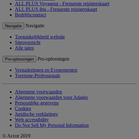
ALL PLUS Voyageur - Frequente reizigerskaart
ALL PLUS ibis - Frequente reizigerskaart
Bedrijfscontract
Navigatie
Navigatie
Toegankelijkheid website
Siteoverzicht
Alle talen
Pro-oplossingen
Pro-oplossingen
Vergaderingen en Evenementen
Toerisme-Professionals
Algemene voorwaarden
Algemene voorwaarden voor Adagio
Persoonlijke gegevens
Cookies
Juridische verklaringv
Web accessibility
Do Not Sell My Personal Information
© Accor 2019