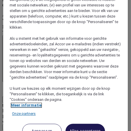
codes ontvangt.
met sociale netwerken; (vi) een profiel van uw interesses op te
stellen om u gerichte advertenties aan te bieden. Voor elk van uw
Aanspreektitel
Vul uw Aanspreektitel in.
apparaten (telefoon, computer, etc.) kunt u kiezen tussen deze
Voornaam
Vul uw voornaam in.
verschillende toepassingen door op de knop "Personaliseren" te
Naam
Vul uw achternaam in.
klikken.
Telefoonnummer
Bijvoorbeeld: 06 12 34 56 78
Als u instemt met het gebruik van informatie voor gerichte
advertentiedoeleinden, zal Accor uw e-mailadres (indien verstrekt)
verwerken in een "gehashte" versie, gekoppeld aan uw navigatie-,
reserverings- en loyaliteitsgegevens om u gerichte advertenties te
tonen op websites van derden en sociale netwerken. Uw
gegevens kunnen worden gekruist met gegevens waarover deze
derden beschikken. Voor meer informatie kunt u de sectie
"gerichte advertenties" raadplegen via de knop "Personaliseren".
Telefooncode
U kunt uw keuzes op elk moment wijzigen door op de knop
"Personaliseren" te klikken, die toegankelijk is via de link
Vul uw
"Cookies" onderaan de pagina.
telefoonnummer in.
Meer informatie
E-mailadres
Vul uw e-mailadres in.
Onze partners
Hoeveel werknemers in uw bedrijf zullen deze aanbieding
waarschijnlijk gebruiken voor hun zakenreizen
Vul het aantal medewerkers in.