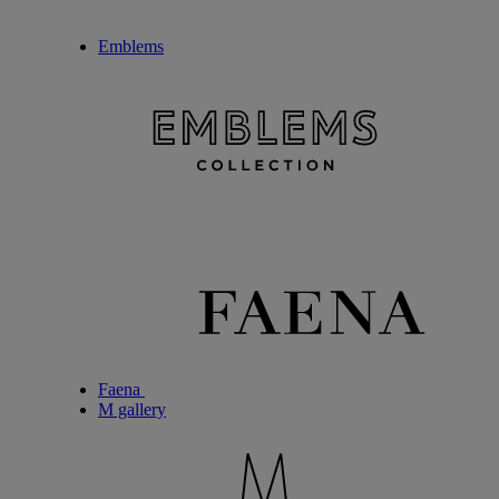
Emblems
Faena
M gallery