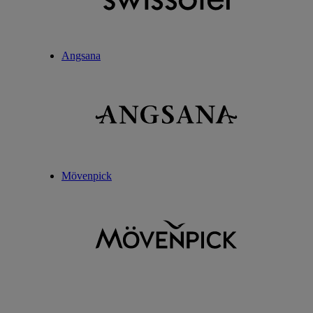
Angsana
Mövenpick