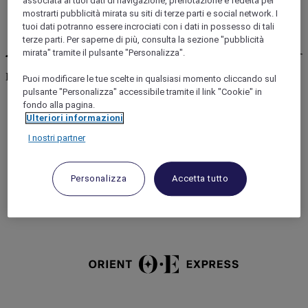
associata ai tuoi dati di navigazione, prenotazione e fedeltà per
mostrarti pubblicità mirata su siti di terze parti e social network. I
tuoi dati potranno essere incrociati con i dati in possesso di tali
terze parti. Per saperne di più, consulta la sezione "pubblicità
mirata" tramite il pulsante "Personalizza".
Luxury
(12)
12 Luxury
Puoi modificare le tue scelte in qualsiasi momento cliccando sul
pulsante "Personalizza" accessibile tramite il link "Cookie" in
fondo alla pagina.
Ulteriori informazioni
I nostri partner
Personalizza
Accetta tutto
Raffles
Orient Express