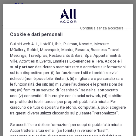
FAQ
Contatto
Ricerca e prenotazione
Continua senza accettare →
Cookie e dati personali
Per destinazione
Sito ALL Accor
Sui siti web ALL, HotelF1, Ibis, Pullman, Novotel, Mercure,
MGallery, Sofitel, Movenpick, Mantra, Resorts, Business Travel,
Soluzioni pro
Meetings, Travelpros, Restaurants & Bars, Spa, Appartamenti &
Ville, Activities & Events, Limitless Experiences e Hera,
Accor e i
suoi partner
desiderano memorizzare o accedere a informazioni
Riunioni ed Eventi
Professionisti Del Tourismo
sul tuo dispositivo per: (i) far funzionare i siti e fornirti i servizi
richiesti (non è possibile rifiutarli); (ii) migliorare e personalizzare
le funzionalità dei siti; (iii) misurare l'audience e le prestazioni dei
siti; (iv) fornirti un servizio di "cashback" se ne hai sottoscritto
uno; (v) consentirti di interagire con i social network; (vi) stabilire
un profilo dei tuoi interessi per proporti pubblicità mirata. Per
ciascuno dei tuoi dispositivi (telefono, computer...), puoi scegliere
tra questi diversi utilizzi cliccando sul pulsante "Personalizza".
Se accetti l'uso delle informazioni per scopi di pubblicità mirata,
Accor tratterà la tua e-mail (se fornita) in versione "hash",