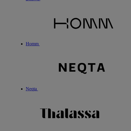
Homm
Neqta