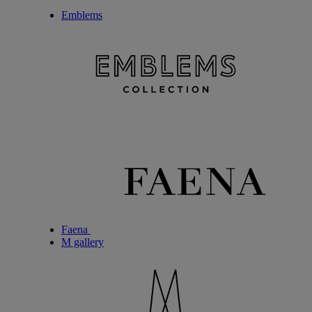
Emblems
Faena
M gallery