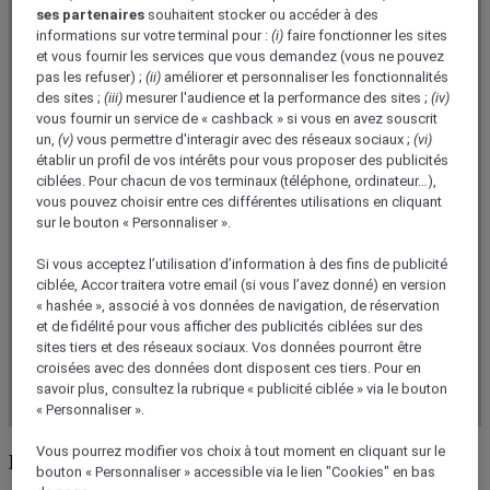
ses partenaires
souhaitent stocker ou accéder à des
informations sur votre terminal pour :
(i)
faire fonctionner les sites
et vous fournir les services que vous demandez (vous ne pouvez
pas les refuser) ;
(ii)
améliorer et personnaliser les fonctionnalités
des sites ;
(iii)
mesurer l'audience et la performance des sites ;
(iv)
vous fournir un service de « cashback » si vous en avez souscrit
un,
(v)
vous permettre d'interagir avec des réseaux sociaux ;
(vi)
établir un profil de vos intérêts pour vous proposer des publicités
ciblées. Pour chacun de vos terminaux (téléphone, ordinateur…),
vous pouvez choisir entre ces différentes utilisations en cliquant
sur le bouton « Personnaliser ».
Si vous acceptez l’utilisation d’information à des fins de publicité
ciblée, Accor traitera votre email (si vous l’avez donné) en version
« hashée », associé à vos données de navigation, de réservation
et de fidélité pour vous afficher des publicités ciblées sur des
sites tiers et des réseaux sociaux. Vos données pourront être
croisées avec des données dont disposent ces tiers. Pour en
savoir plus, consultez la rubrique « publicité ciblée » via le bouton
« Personnaliser ».
Vous pourrez modifier vos choix à tout moment en cliquant sur le
Réduction exclusives
bouton « Personnaliser » accessible via le lien "Cookies" en bas