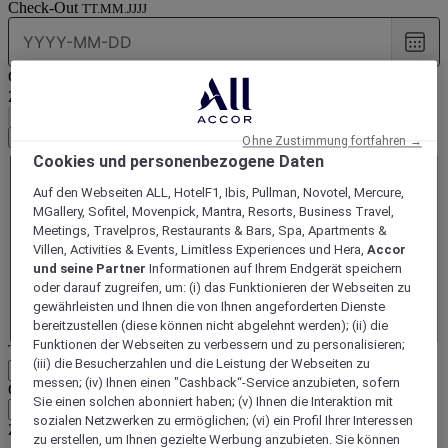
Check-Out
TT.MM.JJJJ
Choo
date
Gäste auswählen
1
Zimmer -
1
Gäst(e)
Zimmer
Einen Raum entfernen
Fügen Sie einen Raum hinzu
Ohne Zustimmung fortfahren →
Zimmer
1
Cookies und personenbezogene Daten
Zimmer
1
Auf den Webseiten ALL, HotelF1, Ibis, Pullman, Novotel, Mercure,
Erwachsene(r)
MGallery, Sofitel, Movenpick, Mantra, Resorts, Business Travel,
Entfernen Sie einen Erwachsenen
Meetings, Travelpros, Restaurants & Bars, Spa, Apartments &
Villen, Activities & Events, Limitless Experiences und Hera,
Accor
Fügen Sie einen Erwachsenen hinzu
und seine Partner
Informationen auf Ihrem Endgerät speichern
Kind(er)
oder darauf zugreifen, um: (i) das Funktionieren der Webseiten zu
Entfernen Sie ein Kind
gewährleisten und Ihnen die von Ihnen angeforderten Dienste
Füge ein Kind hinzu
bereitzustellen (diese können nicht abgelehnt werden); (ii) die
Funktionen der Webseiten zu verbessern und zu personalisieren;
Treue- oder Abo-Karte
16-stellige Nummer auf Ihrer Karte
(iii) die Besucherzahlen und die Leistung der Webseiten zu
messen; (iv) Ihnen einen "Cashback“-Service anzubieten, sofern
Geschäftsreisende mit Vertrag
Kundennummer (SC oder AS Nr.)
Sie einen solchen abonniert haben; (v) Ihnen die Interaktion mit
sozialen Netzwerken zu ermöglichen; (vi) ein Profil Ihrer Interessen
Zugangscode
10 Zeichen
zu erstellen, um Ihnen gezielte Werbung anzubieten. Sie können